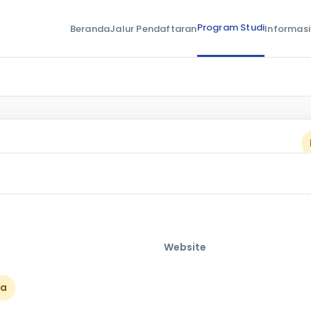
Program Studi
Beranda
Jalur Pendaftaran
Informasi
Website
ka