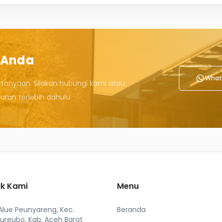
 Anda
What
rtanyaan. Silakan hubungi kami atau
ran terlebih dahulu
k Kami
Menu
 Alue Peunyareng, Kec.
Beranda
ureubo, Kab. Aceh Barat